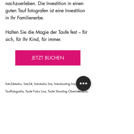
nachzuerleben. Die Investition in einen 
guten Tauf fotografen ist eine Investition 
in Ihr Familienerbe.
Halten Sie die Magie der Taufe fest – für 
sich, für Ihr Kind, für immer.
JETZT BUCHEN
foto24studio, foto24, fotostudio linz, fotoshooting linz, 
Tauffotografie, Taufe Fotos Linz, Taufe Shooting Oberösterreich, 
Taufbilder OÖ, Fotograf Taufe Linz Umgebung, professionelle 
Tauffotografie, Taufe fotografieren lassen, Taufbegleitung Fotos, 
Fotobegleitung Taufe, Taufe Reportage, Kirchenfotografie Taufe, 
Baby Taufe Fotos, Taufe Fotograf, Fotos von der Taufe machen 
lassen, Tauffotografie Preise, Tauffotografie Kosten, Ablauf 