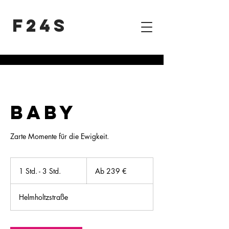
F24S
BABY
Zarte Momente für die Ewigkeit.
Ab
239
1 Std. - 3 Std.
1
Ab 239 €
Euro
S
t
Helmholtzstraße
d
-
3