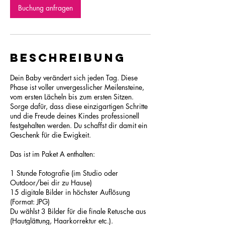
S
Buchung anfragen
t
d
.
Beschreibung
Dein Baby verändert sich jeden Tag. Diese
Phase ist voller unvergesslicher Meilensteine,
vom ersten Lächeln bis zum ersten Sitzen.
Sorge dafür, dass diese einzigartigen Schritte
und die Freude deines Kindes professionell
festgehalten werden. Du schaffst dir damit ein
Geschenk für die Ewigkeit.
Das ist im Paket A enthalten:
1 Stunde Fotografie (im Studio oder
Outdoor/bei dir zu Hause)
15 digitale Bilder in höchster Auflösung
(Format: JPG)
Du wählst 3 Bilder für die finale Retusche aus
(Hautglättung, Haarkorrektur etc.).