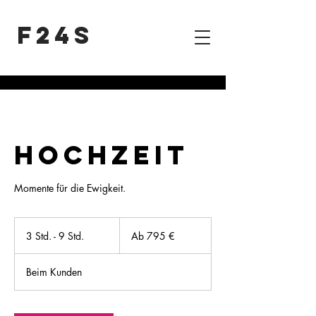
F24S
HOCHZEIT
Momente für die Ewigkeit.
Ab
795
3 Std. - 9 Std.
3
Ab 795 €
Euro
S
t
Beim Kunden
d
.
-