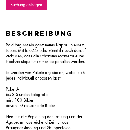
9
Buchung anfragen
S
t
d
.
Beschreibung
Bald beginnt ein ganz neues Kapitel in eurem
Leben. Mit foto24studio könnt ihr euch darauf
verlassen, dass die schönsten Momente eures
Hochzeitstags für immer festgehalten werden.
Es werden vier Pakete angeboten, wobei sich
jedes individuell anpassen lässt.
Paket A
bis 3 Stunden Fotografie
min. 100 Bilder
davon 10 retuschierte Bilder
Ideal für die Begleitung der Trauung und der
Agape, mit ausreichend Zeit für das
Brautpaarshooting und Gruppenfotos.