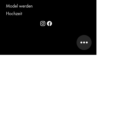
Model werden
Hochzeit
RICHTLINIEN
FAQ
Cookies
Impressum
Datenschutz
AGB
INFO
foto24studio