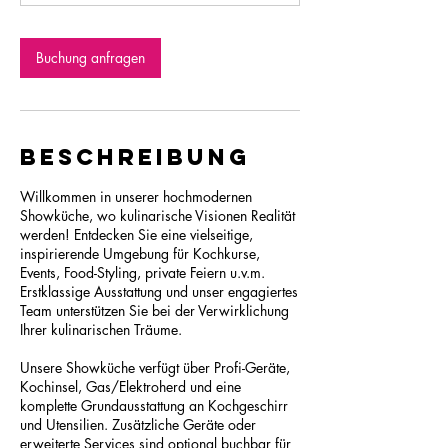
-
8
S
Buchung anfragen
t
d
.
Beschreibung
Willkommen in unserer hochmodernen
Showküche, wo kulinarische Visionen Realität
werden! Entdecken Sie eine vielseitige,
inspirierende Umgebung für Kochkurse,
Events, Food-Styling, private Feiern u.v.m.
Erstklassige Ausstattung und unser engagiertes
Team unterstützen Sie bei der Verwirklichung
Ihrer kulinarischen Träume.
Unsere Showküche verfügt über Profi-Geräte,
Kochinsel, Gas/Elektroherd und eine
komplette Grundausstattung an Kochgeschirr
und Utensilien. Zusätzliche Geräte oder
erweiterte Services sind optional buchbar für