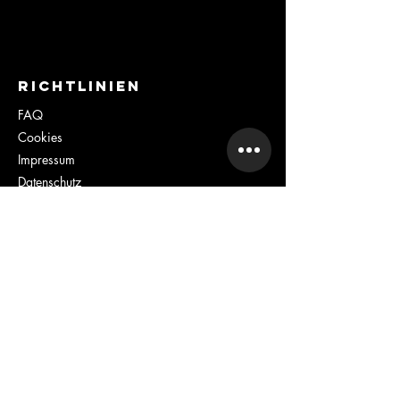
RICHTLINIEN
FAQ
Cookies
Impressum
Datenschutz
AGB
INFO
foto24studio
Helmholtzstraße 47
4020 Linz
+43 664 21 11 576
lisa@f24s.at