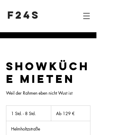
F24S
SHOWKÜCH
E MIETEN
Weil der Rahmen eben nicht Wust ist
Ab
129
1 Std. - 8 Std.
1
Ab 129 €
Euro
S
t
Helmholtzstraße
d