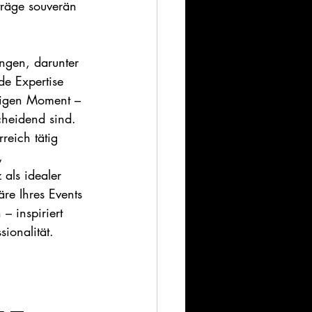
träge souverän 
ungen, darunter 
e Expertise 
htigen Moment – 
cheidend sind. 
eich tätig 
, 
 als idealer 
äre Ihres Events 
– inspiriert 
ionalität.   