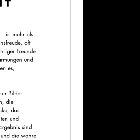
it 
– ist mehr als 
nsfreude, oft 
hriger Freunde 
Umarmungen und 
en es, 
nur Bilder 
m, die 
cke, das 
lten und 
Ergebnis sind 
n und die wahre 