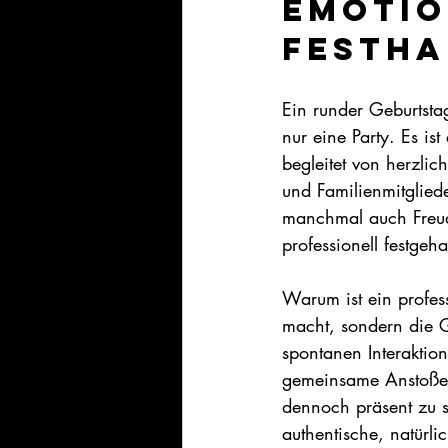
Emotio
festha
Ein runder Geburtstag
nur eine Party. Es is
begleitet von herzli
und Familienmitglied
manchmal auch Freud
professionell festgeh
Warum ist ein profess
macht, sondern die G
spontanen Interaktio
gemeinsame Anstoßen.
dennoch präsent zu s
authentische, natürl