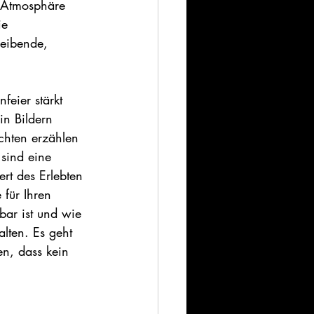
e Atmosphäre 
ie 
leibende, 
feier stärkt 
in Bildern 
chten erzählen 
sind eine 
rt des Erlebten 
 für Ihren 
bar ist und wie 
alten. Es geht 
n, dass kein 