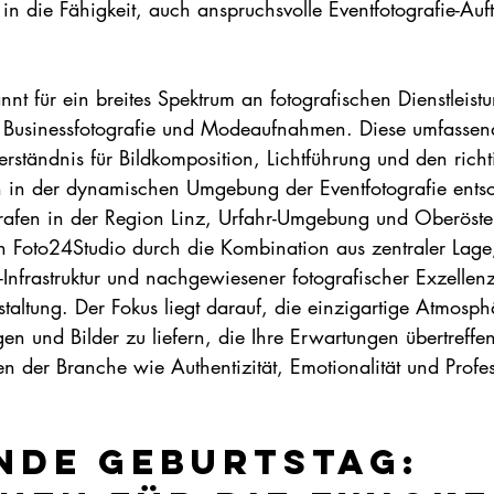
 in die Fähigkeit, auch anspruchsvolle Eventfotografie-Auf
nnt für ein breites Spektrum an fotografischen Dienstleist
, Businessfotografie und Modeaufnahmen. Diese umfassend
 Verständnis für Bildkomposition, Lichtführung und den ric
h in der dynamischen Umgebung der Eventfotografie ents
afen in der Region Linz, Urfahr-Umgebung und Oberösterr
ich Foto24Studio durch die Kombination aus zentraler Lage
o-Infrastruktur und nachgewiesener fotografischer Exzellenz
nstaltung. Der Fokus liegt darauf, die einzigartige Atmosph
en und Bilder zu liefern, die Ihre Erwartungen übertreffen 
 der Branche wie Authentizität, Emotionalität und Profess
nde Geburtstag: 