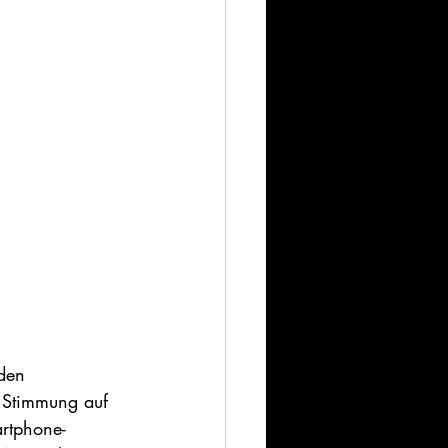
den 
 Stimmung auf 
artphone-