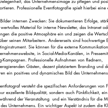
Gelegenheit, das Unternehmensimage zu pflegen und posi
ortieren. Professionelle Eventfotografie spielt hierbei eine
 Bilder internen Zwecken: Sie dokumentieren Erfolge, stä
wertvolles Material für interne Newsletter, das Intranet od
fangen die positive Atmosphäre ein und zeigen die Werts
er seinen Mitarbeitern. Andererseits sind hochwertige E
inginstrument. Sie können für die externe Kommunikation
ernehmenswebsite, in Social-Media-Kanälen, in Pressemit
ng-Kampagnen. Professionelle Aufnahmen von Rednern, 
nteragierenden Gästen, dezent platziertem Branding und d
ren ein positives und dynamisches Bild des Unternehmens
ventfotograf versteht die spezifischen Anforderungen von
r exzellente Bildqualität, sondern auch Pünktlichkeit, e
 während der Veranstaltung  und ein Verständnis für die 
des Unternehmens. Ein wichtiger Aspekt ist zudem die Kl