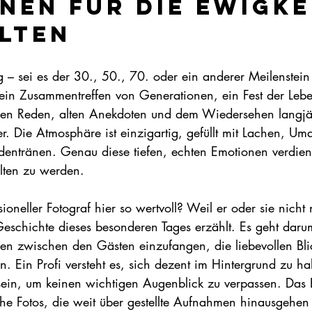
nen für die Ewigke
lten
 – sei es der 30., 50., 70. oder ein anderer Meilenstein 
t ein Zusammentreffen von Generationen, ein Fest der Lebe
chen Reden, alten Anekdoten und dem Wiedersehen langjä
er. Die Atmosphäre ist einzigartig, gefüllt mit Lachen, 
entränen. Genau diese tiefen, echten Emotionen verdien
alten zu werden.   
ioneller Fotograf hier so wertvoll? Weil er oder sie nicht 
eschichte dieses besonderen Tages erzählt. Es geht daru
nen zwischen den Gästen einzufangen, die liebevollen Bli
 Ein Profi versteht es, sich dezent im Hintergrund zu ha
ein, um keinen wichtigen Augenblick zu verpassen. Das 
iche Fotos, die weit über gestellte Aufnahmen hinausgehe