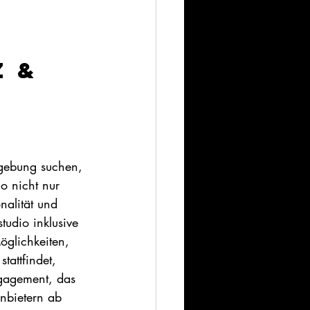
 & 
mgebung suchen, 
io nicht nur 
nalität und 
tudio inklusive 
glichkeiten, 
tattfindet, 
ngagement, das 
Anbietern ab 