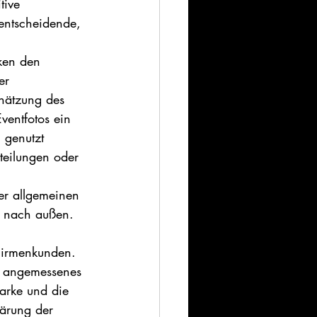
tive 
 entscheidende, 
rken den 
er 
chätzung des 
ventfotos ein 
 genutzt 
teilungen oder 
er allgemeinen 
 nach außen.   
 Firmenkunden. 
in angemessenes 
Marke und die 
ärung der 